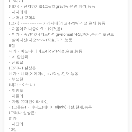
(그리고)
(네가) - 편지하기를(그랍호gravfw)명령,과거,능동
- 사자에게
- 서머나 교회의
(그가) ------------ 가라사대(레고levgw)직설,현재,능동
- 처음이요 나중이요 - (이것을)
- 이가 - 죽었다가(기노마이givnomai)직설,과거,중간디포넌트
- 살아나신(자오zavw)직설,과거,능동
9절
내가 - 아노니(에이도eijdw')직설,완료,능동
- 네 환난과
- 궁핍을
(그러나) 실상은
네가 - 니라(에이미eijmiv)직설,현재,능동
- 부요한
(내가 - 아노니)
- 훼방도
- 자들의
- 자칭 유대인이라 하는
- (그들은) - 아니요(에이미eijmiv)직설,현재,능동
(그러나 실상은)
회라
- 사단의
10절