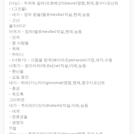
(너는) - 두려워 말라(프호베오fobevw)명령,현재,중수디포넌트
- (그것을)
- 네가 - 장차 받을(멜로mevllw)직설,현재,능동
- 고난
볼지어다!
마귀가 - 장차(멜로mevllw)직설,현재,능동
- 던져
- 몇 사람을
- 옥에
- 하리니
- (너희가) - 시험을 받게(페이라조peiravzw)가정,과거,수동
너희가 - 받으리라(에코e[cw)직설,미래,능동
- 환난을
- 십일 동안
네가 - 하라(기노마이givnomai)명령,현재,중수디포넌트
- 충성
- 죽도록
그리하면
내가 - 주리라(디도미divdwmi)직설,미래,능동
- 네게
- 면류관을
- 생명의
11절
자는 ----- 들을지어다(아쿠오ajkouvw)명령,과거,능동