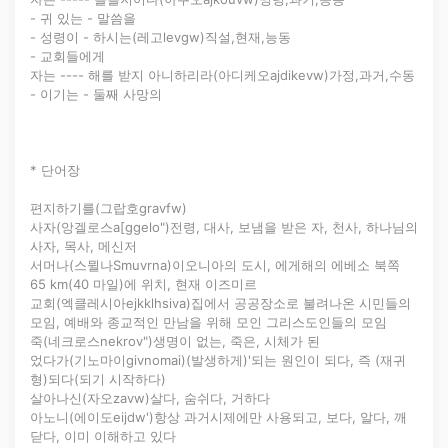
- 귀 있는 - 말씀을
- 성령이 - 하시는(레고levgw)직설,현재,능동
- 교회들에게
자는 ---- 해를 받지 아니하리라(아디케오ajdikevw)가정,과거,수동
- 이기는 - 둘째 사망의
* 단어장
편지하기를(그랍호gravfw)
사자(앙겔로스a[ggelo")전령, 대사, 보냄을 받은 자, 천사, 하나님의
사자, 목사, 메신저
서머나(스뮐나Smuvrna)이오니아의 도시, 에게해의 에베소 북쪽
65 km(40 마일)에 위치, 현재 이즈미르
교회(엑클레시아ejkklhsiva)집에서 공공장소로 불려나온 시민들의
모임, 예배와 종교적인 만남을 위해 모인 그리스도인들의 모임
죽(네크로스nekrov")생명이 없는, 죽은, 시체가 된
었다가(기노마이givnomai)(발생하게)'되는 원인이 되다, 즉 (재귀
형)되다(되기 시작하다)
살아나신(자오zavw)살다, 숨쉬다, 거하다
아노니(에이도eijdw')항상 과거시제에만 사용되고, 보다, 알다, 깨
닫다, 이미 이해하고 있다