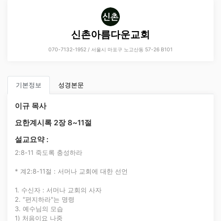
신촌아름다운교회
070-7132-1952 / 서울시 마포구 노고산동 57-26 B101
기본정보
성경본문
이규 목사
요한계시록 2장 8~11절
설교요약 :
2:8-11 죽도록 충성하라
* 계2:8-11절 : 서머나 교회에 대한 선언
1. 수신자 : 서머나 교회의 사자
2. "편지하라"는 명령
3. 예수님의 모습
1) 처음이요 나중