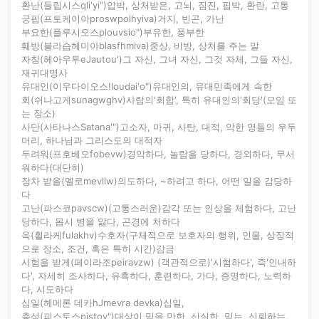
환난(들립시스qli'yi")압박, 상처받은, 고뇌, 짐진, 핍박, 환란, 고통
궁핍(프토케이아proswpolhyiva)거지, 빈곤, 가난
부요한(플루시오스plouvsio")부유한, 풍부한
훼방(블라습헤미아blasfhmiva)중상, 비방, 상처를 주는 말
자칭(헤아우투eJautou')그 자신, 그녀 자신, 그것 자체, 그들 자신,
재귀대명사
유대인(이우다이오스!Ioudai'o")유대인의, 유대민족에게 속한
회(쉬나고게sunagwghv)사람의'회합', 특히 유대인의'회당'(모임 또
는 장소)
사단(사타나스Satana'")고소자, 마귀, 사탄, 대적, 악한 영들의 우두
머리, 하나님과 그리스도의 대적자
두려워(프호베오fobevw)경악하다, 놀람을 당하다, 경외하다, 무서
워하다(대단히)
장차 받을(멜로mevllw)의도하다, ~하려고 하다, 어떤 일을 감당하
다
고난(파스코pavscw)(고통스러운)감각 또는 인상을 체험하다, 고난
당하다, 몹시 병을 앓다, 곤경에 처하다
옥(휠라케fulakhv)수호자(구체적으로 보호자의 행위, 인물, 상징적
으로 장소, 조건, 혹은 특히 시간)감금
시험을 받게(페이라조peiravzw) (객관적으로)'시험하다', 즉'인내하
다', 자세히 조사하다, 유혹하다, 훈련하다, 가다, 증명하다, 노력하
다, 시도하다
십일(헤메론 데카hJmevra devka)십일,
충성(피스토스pistov")대상이 믿을 만한, 신실한, 믿는, 신뢰하는,