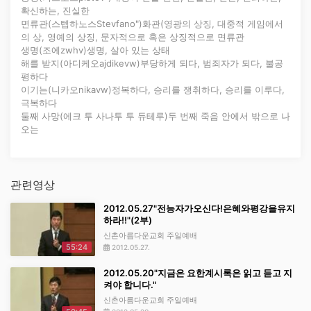
확신하는, 진실한
면류관(스텝하노스Stevfano")화관(영광의 상징, 대중적 게임에서
의 상, 영예의 상징, 문자적으로 혹은 상징적으로 면류관
생명(조에zwhv)생명, 살아 있는 상태
해를 받지(아디케오ajdikevw)부당하게 되다, 범죄자가 되다, 불공
평하다
이기는(니카오nikavw)정복하다, 승리를 쟁취하다, 승리를 이루다,
극복하다
둘째 사망(에크 투 사나투 투 듀테루)두 번째 죽음 안에서 밖으로 나
오는
관련영상
2012.05.27"전능자가오신다!은혜와평강을유지
하라!!"(2부)
신촌아름다운교회 주일예배
55:24
2012.05.27.
2012.05.20"지금은 요한계시록은 읽고 듣고 지
켜야 합니다."
신촌아름다운교회 주일예배