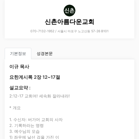
신촌아름다운교회
070-7132-1952 / 서울시 마포구 노고산동 57-26 B101
기본정보
성경본문
이규 목사
요한계시록 2장 12~17절
설교요약 :
2:12-17 교회여! 세속화 잘라내라!
* 개요
1. 수신자: 버가머 교회의 사자
2. 기록하라는 명령
3. 예수님의 모습
1) 좌우에 날선 검을 가진 이