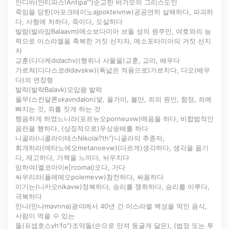
안디바(안티파스!Antipa'")순교한 버가모의 그리스도인
죽임을 당한(아포크테이노ajpokteivnw)공공연히 살해하다, 파괴하
다, 사형에 처하다, 죽이다, 도살하다
발람(발라암Balaavm)메소보다미아 브돌 성의 원주민, 여호와의 능
력으로 이스라엘을 축복한 거짓 선지자, 메소포타미아의 거짓 선지
자
교훈(디다케didachv)(행위나 사물을)교훈, 교리, 배우다
가르쳐(디다스코didavskw)(폭넓은 적용으로)가르치다, 다오(배우
다)의 연장형
발락(발락Balavk)모압왕 발락
올무(스칸달론skavndalon)덫, 올가미, 불만, 죄의 원인, 함정, 죄에
빠지는 것, 죄를 짓게 하는 것
행음하게 하였느니라(포르뉴오porneuvw)매음을 하다, 비합법적인
음란을 행하다, (상징적으로)우상숭배를 하다
니골라(니콜라이테스Nikolai?th")니골라의 추종자,
회개하라(메타노에오metanoevw)(다르게)생각하다, 생각을 옮기
다, 재고하다, 가책을 느끼다, 뉘우치다
임하여(엘코마이e[rcomai)오다, 가다
싸우리라(플레메오polemevw)참전하다, 싸움하다
이기는(니카오nikavw)정복하다, 승리를 쟁취하다, 승리를 이루다,
극복하다
만나(만나mavnna)광야에서 40년 간 이스라엘 백성을 먹인 음식,
사람이 먹을 수 있는
돌(프셉호스yh'fo")조약돌(손으로 만져 둥글게 닳은), (법정 또는 투