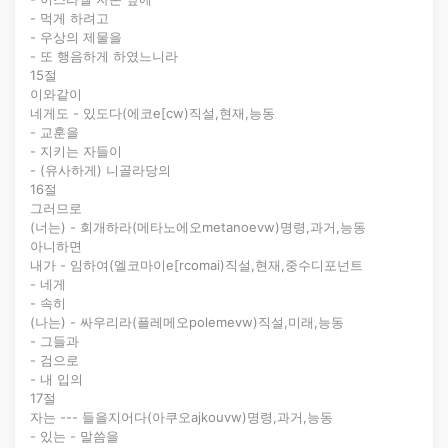
- 먹게 하려고
- 우상의 제물을
- 또 행음하게 하였느니라
15절
이와같이
네게도 - 있도다(에코e[cw)직설,현재,능동
- 교훈을
- 지키는 자들이
- (유사하게) 니골라당의
16절
그러므로
(너는) - 회개하라(메타노에오metanoevw)명령,과거,능동
아니하면
내가 - 임하여(엘코마이e[rcomai)직설,현재,중수디포넌트
- 네게
- 속히
(나는) - 싸우리라(플레메오polemevw)직설,미래,능동
- 그들과
- 검으로
- 내 입의
17절
자는 --- 들을지어다(아쿠오ajkouvw)명령,과거,능동
- 있는 - 말씀을