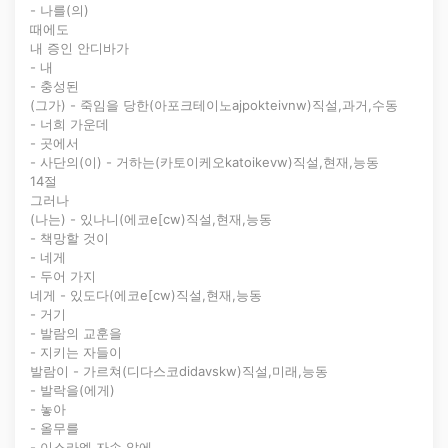
- 나를(의)
때에도
내 증인 안디바가
- 내
- 충성된
(그가) - 죽임을 당한(아포크테이노ajpokteivnw)직설,과거,수동
- 너희 가운데
- 곳에서
- 사단의(이) - 거하는(카토이케오katoikevw)직설,현재,능동
14절
그러나
(나는) - 있나니(에코e[cw)직설,현재,능동
- 책망할 것이
- 네게
- 두어 가지
네게 - 있도다(에코e[cw)직설,현재,능동
- 거기
- 발람의 교훈을
- 지키는 자들이
발람이 - 가르쳐(디다스코didavskw)직설,미래,능동
- 발락을(에게)
- 놓아
- 올무를
- 이스라엘 자손 앞에