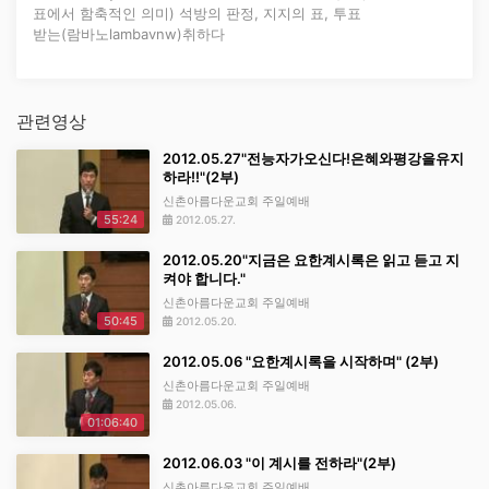
표에서 함축적인 의미) 석방의 판정, 지지의 표, 투표
받는(람바노lambavnw)취하다
관련영상
2012.05.27"전능자가오신다!은혜와평강을유지
하라!!"(2부)
신촌아름다운교회 주일예배
55:24
2012.05.27.
2012.05.20"지금은 요한계시록은 읽고 듣고 지
켜야 합니다."
신촌아름다운교회 주일예배
50:45
2012.05.20.
2012.05.06 "요한계시록을 시작하며" (2부)
신촌아름다운교회 주일예배
2012.05.06.
01:06:40
2012.06.03 "이 계시를 전하라"(2부)
신촌아름다운교회 주일예배