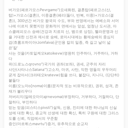
버가모(페르가모스Pevrgamo")요새화된, 결혼탑(페르고스(산,
탑)+가모스(결혼)), 이중결혼(페리(돌다, 반복, 이중)+가모스(결
혼)), 300년간 버가모 왕국의 수도, 부와 번영에서는 에베소와 서머
나에 이르지 못했지만 문화적이 면에서는 앞섬, 엄청난 도서관, 아
스클레피오스 숭배(건강과 치료의 신, 뱀으로 상징), 헬라문명과 신
을 거대한 신전과 제사로 숭배, 로마시대에는 황제숭배의 중심지
검(흐롬프하이아rJomfaiva)군인용 칼의 일종, 즉 길고 날이 넓
은'칼'
사는 것을(카토잍케오katoikevw)영원히 안주하다, 거주하다, 거하
다
위(드로노스qrovno")국가의 권좌(보좌), 권세, 군주의 자리
사단(사타나스Satana'")고소자, 마귀, 사탄, 악한 영들의 우두머리
굳게 잡아서(크라테오kratevw)힘을 쓰다, 붙잡다, 지니다, (단단히)
붙들다
이름(오노마o[noma)이름(문자적 또는 비유적으로), 권위, 성격, 존
재가 불리우다
저버리지(알레오마이ajrnevomai)부정하다, 거부하다, 거절하다, 단
절하다, 부인하다
믿는 믿음(피스티스pivsti")설득, 신용, 진리에 대한 하나님의 신실
성에 대한 확신, 종교적 선생에 대한 확신, 특히 구원에 대한 그리스
도를 신뢰, 직업에서의 꾸준함
증인(마르튀스mavrtu")증거, 유추적으로 순교자