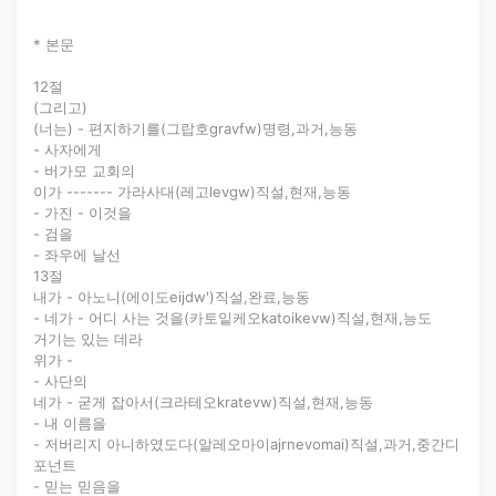
* 본문
12절
(그리고)
(너는) - 편지하기를(그랍호gravfw)명령,과거,능동
- 사자에게
- 버가모 교회의
이가 ------- 가라사대(레고levgw)직설,현재,능동
- 가진 - 이것을
- 검을
- 좌우에 날선
13절
내가 - 아노니(에이도eijdw')직설,완료,능동
- 네가 - 어디 사는 것을(카토잍케오katoikevw)직설,현재,능도
거기는 있는 데라
위가 -
- 사단의
네가 - 굳게 잡아서(크라테오kratevw)직설,현재,능동
- 내 이름을
- 저버리지 아니하였도다(알레오마이ajrnevomai)직설,과거,중간디
포넌트
- 믿는 믿음을