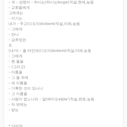
- 귀 - 성령이 - 하시는(하시는levgw)직설,현재,능동
- 교회들에게
그에게는
- 이기는
내가 - 주고(디도미divdwmi)직설,미래,능동
- 그에게
- 만나
- 감추었던
또
(내가) - 줄 터인데(디도미divdwmi)직설,미래,능동
- 그에게
- 흰 돌을
- (그리고)
- 이름을
- 그 돌 위에
- 새 이름을
- 기록한 것이 있나니
- 그 이름을
- 사람이 없느니라 - 알(에이도eijdw')직설,완료,능동
- 자 밖에는
- 받는
* 단어장