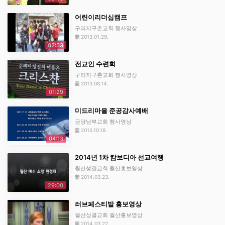
어린이리더십캠프
구리지구촌교회 행사영상
2013.01.29.
02:53
전교인 수련회
구리지구촌교회 행사영상
2013.08.14.
01:29
미드리마을 준공감사예배
금당남부교회 행사영상
2015.10.18.
04:13
2014년 1차 캄보디아 선교여행
월산성결교회 월산홍보영상
2014.03.23.
29:00
러브페스티발 홍보영상
월산성결교회 월산홍보영상
2014.03.22.