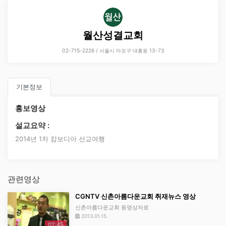
월산성결교회
02-715-2226 / 서울시 마포구 대흥동 13-73
기본정보
홍보영상
설교요약 :
2014년 1차 캄보디아 선교여행
관련영상
CGNTV 신촌아름다운교회 취재뉴스 영상
신촌아름다운교회 동영상자료
2013.01.15.
02:45