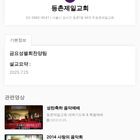
등촌제일교회
02-3663-6041 / 서울시 강서구 등촌1동 643-9 등촌제일교회
기본정보
금요성별회찬양팀
설교요약 :
2025.7.25
관련영상
성탄축하 음악예배
등촌제일교회 새벽기도회 & 특별예배
2013.12.25.
01:18:27
2014 사랑의 음악회