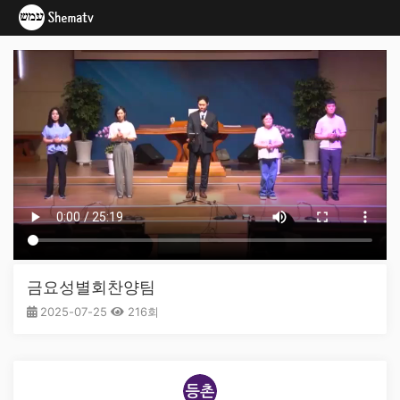
금요성별회찬양팀
2025-07-25
216회