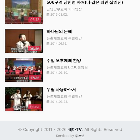
506구역 장인영 자매(나 같은 죄인 살리신)
금당남부교회 기타영상
2015.08.02.
03:12
하나님의 은혜
등촌제일교회 특별찬양
2014.01.19.
05:46
주일 오후예배 찬양
등촌제일교회 DCJC찬양팀
2014.03.30.
17:35
우릴 사용하소서
등촌제일교회 특별찬양
2014.03.23.
03:51
© Copyright 2011 - 2026
쉐마TV
. All Rights Reserved
Serviced by
루트넷