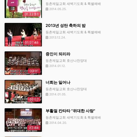
등촌제일교회 새벽기도회 & 특별예배
2014.05.25.
01:33:33
2013년 성탄 축하의 밤
등촌제일교회 새벽기도회 & 특별예배
2013.12.24.
01:27:48
증인이 되리라
등촌제일교회 호산나찬양대
2014.01.12.
03:01
너희는 일어나
등촌제일교회 호산나찬양대
2014.01.05.
02:57
부활절 칸타타 "위대한 사랑"
등촌제일교회 새벽기도회 & 특별예배
2014.04.20.
22:44