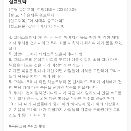
설교요약 :
[분당 동문교회] 주일예배 – 2023.10.29
[설 교 자] 손세용 원로목사
[설교제목] "이 시대의 종교개혁"
[설교본문] 갈라디아서 1 : 4 – 10
4. 그리스도께서 하나님 곧 우리 아버지의 뜻을 따라 이 악한 세대
에서 우리를 건지시려고 우리 죄를 대속하기 위하여 자기 몸을 주셨
으니
5. 영광이 그에게 세세토록 있을지어다 아멘
6. 그리스도의 은혜로 너희를 부르신 이를 이같이 속히 떠나 다른
복음을 따르는 것을 내가 이상하게 여기노라
7. 다른 복음은 없나니 다만 어떤 사람들이 너희를 교란하여 그리스
도의 복음을 변하게 하려 함이라
8. 그러나 우리나 혹은 하늘로부터 온 천사라도 우리가 너희에게 전
한 복음 외에 다른 복음을 전하면 저주를 받을지어다
9. 우리가 전에 말하였거니와 내가 지금 다시 말하노니 만일 누구든
지 너희가 받은 것 외에 다른 복음을 전하면 저주를 받을지어다
10. 이제 내가 사람들에게 좋게 하랴 하나님께 좋게 하랴 사람들에
게 기쁨을 구하랴 내가 지금까지 사람들의 기쁨을 구하였다면 그리
스도의 종이 아니니라
#동문교회 #주일예배